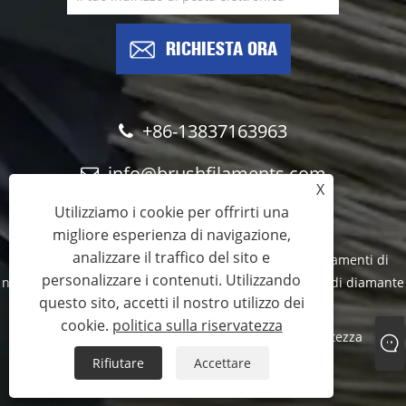
RICHIESTA ORA
+86-13837163963
info@brushfilaments.com
X
Utilizziamo i cookie per offrirti una
migliore esperienza di navigazione,
analizzare il traffico del sito e
Copyright © 2023 Filawing Industry Co., Limited - Filamenti di
personalizzare i contenuti. Utilizzando
nylon abrasivi, filamenti di carburo di silicio, filamenti di diamante
questo sito, accetti il ​​nostro utilizzo dei
- Tutti i diritti riservati
cookie.
politica sulla riservatezza
Links
Sitemap
RSS
XML
politica sulla riservatezza
Rifiutare
Accettare